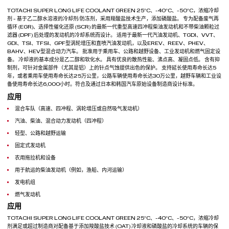
TOTACHI SUPER LONG LIFE COOLANT GREEN 25°С、-40°С、-50°С，浓缩冷却
剂 - 基于乙二醇水溶液的冷却剂/防冻剂，采用羧酸盐技术生产，添加磷酸盐。 专为配备废气再
循环 (EGR)、选择性催化还原 (SCR) 的最新一代重型高速四冲程柴油发动机和不带柴油颗粒过
滤器 (DPF) 后处理的发动机的冷却系统而设计。 适用于最新一代汽油发动机、TGDI、VVT、
GDI、TSI、TFSI、GPF型涡轮增压和直喷汽油发动机，以及EREV、REEV、PHEV、
BAHV、HEV型混合动力汽车。 批准用于乘用车、公路和越野设备、工业发动机和燃气固定设
备。 冷却液的基本成分是乙二醇和软化水。 具有优良的散热性能、沸点高、凝固点低。 含有抑
制剂，可针对金属部件（尤其是铝）上的针点气蚀提供出色的保护。 支持延长使用寿命长达5
年，或者乘用车使用寿命长达25万公里，公路车辆使用寿命长达30万公里，越野车辆和工业设
备使用寿命长达6,000小时。符合及通过日本和韩国汽车原始设备制造商设计标准。
应用
混合车队（高速、四冲程、涡轮增压或自然吸气发动机）
汽油、柴油、混合动力发动机（四冲程）
轻型、公路和越野运输
固定式发动机
农用拖拉机和设备
用于航运的柴油发动机（例如，渔船、内河运输）
发电机组
燃气发动机
应用
TOTACHI SUPER LONG LIFE COOLANT GREEN 25°С、-40°С、-50°С，浓缩冷却
剂满足或超过制造商对配备基于添加羧酸盐技术 (OAT) 冷却液和磷酸盐的冷却系统的车辆的保