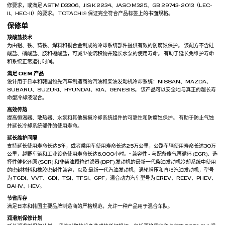
修要求，或满足 ASTM D3306、JIS K 2234、JASO M325、GB 29743-2013（LEC-
II、HEC-II）的要求。 TOTACHI® 保证完全符合产品标签上的书面规格。
保修单
羧酸盐技术
为由铝、铁、铸铁、焊料和铜合金制成的冷却系统部件提供有效的防腐蚀保护。 该配方不含硅
酸盐、硝酸盐、胺和硼酸盐，可减少硬沉积物并延长水泵的使用寿命。 有助于延长免维护寿命
和系统正常运行时间。
满足 OEM 产品
设计用于日本和韩国领先汽车制造商的汽油和柴油发动机冷却系统：NISSAN、MAZDA、
SUBARU、SUZUKI、HYUNDAI、KIA、GENESIS。 该产品可以安全地与真正的超长寿
命型冷却液混合。
高效传热
提高恒温器、散热器、水泵和其他易损冷却系统组件的可靠性和防腐蚀保护。 有助于防止气蚀
并延长冷却系统部件的使用寿命。
延长维护间隔
支持延长使用寿命长达5年，或者乘用车使用寿命长达25万公里，公路车辆使用寿命长达30万
公里，越野车辆和工业设备使用寿命长达6,000小时。• 兼容性 - 与配备废气再循环 (EGR)、选
择性催化还原 (SCR) 和非柴油颗粒过滤器 (DPF) 发动机的最新一代柴油发动机冷却系统中使用
的密封材料和橡胶密封件兼容，以及 最新一代汽油发动机，涡轮增压和直喷汽油发动机，型号
为 TGDI、VVT、GDI、TSI、TFSI、GPF，混合动力汽车型号为 EREV、REEV、PHEV、
BAHV、HEV。
节省库存
满足日本和韩国主要品牌制造商的严格规范，允许一种产品用于混合车队。
润滑剂保修计划