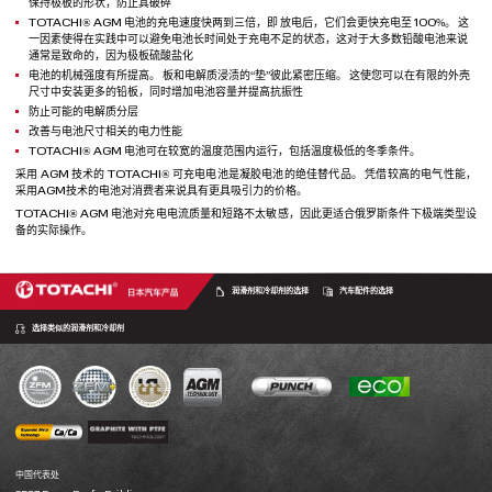
保持极板的形状，防止其破碎
TOTACHI® AGM 电池的充电速度快两到三倍，即 放电后，它们会更快充电至 100%。 这
一因素使得在实践中可以避免电池长时间处于充电不足的状态，这对于大多数铅酸电池来说
通常是致命的，因为极板硫酸盐化
电池的机械强度有所提高。 板和电解质浸渍的“垫”彼此紧密压缩。 这使您可以在有限的外壳
尺寸中安装更多的铅板，同时增加电池容量并提高抗振性
防止可能的电解质分层
改善与电池尺寸相关的电力性能
TOTACHI® AGM 电池可在较宽的温度范围内运行，包括温度极低的冬季条件。
采用 AGM 技术的 TOTACHI® 可充电电池是凝胶电池的绝佳替代品。 凭借较高的电气性能，
采用AGM技术的电池对消费者来说具有更具吸引力的价格。
TOTACHI® AGM 电池对充电电流质量和短路不太敏感，因此更适合俄罗斯条件下极端类型设
备的实际操作。
润滑剂和冷却剂的选择
汽车配件的选择
选择类似的润滑剂和冷却剂
中国代表处