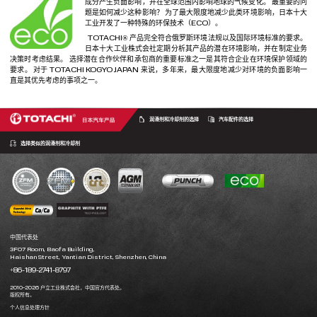
成分产生负面影响，并在全球范围内影响地球的气候变化。 最重要的问
题是如何减少这种影响？ 为了最大限度地减少此类环境影响，日本十大
工业开发了一种特殊的环保技术（ECO）。
TOTACHI® 产品完全符合俄罗斯环境法规以及国际环境标准的要求。
日本十大工业株式会社定期分析其产品的潜在环境影响，并在制定业务
决策时考虑结果。 选择潜在合作伙伴和承包商的重要标准之一是其符合企业在环境保护领域的
要求。 对于 TOTACHI KOGYO JAPAN 来说，多年来，最大限度地减少对环境的负面影响一
直是其优先考虑的事项之一。
润滑剂和冷却剂的选择
汽车配件的选择
选择类似的润滑剂和冷却剂
中国代表处
3F07 Room, Baofa Building,
Haishan Street, Yantian District, Shenzhen, China
+86-189-2741-8797
2010-2026 户立工业株式会社，中国官方代表处。
版权所有。
个人信息处理方针