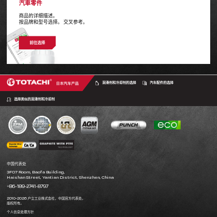
汽車零件
商品的详细描述。
按品牌和型号选择。 交叉参考。
前往选择
润滑剂和冷却剂的选择
汽车配件的选择
选择类似的润滑剂和冷却剂
中国代表处
3F07 Room, Baofa Building,
Haishan Street, Yantian District, Shenzhen, China
+86-189-2741-8797
2010-2026 户立工业株式会社，中国官方代表处。
版权所有。
个人信息处理方针