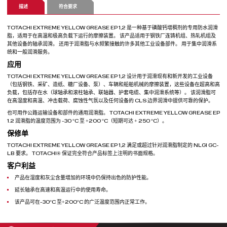
描述
符合要求
TOTACHI EXTREME YELLOW GREASE EP 1,2 是一种基于磺酸钙增稠剂的专用防水润滑
脂，适用于在高温和极高负载下运行的摩擦装置。 该产品适用于钢铁厂连铸机组、热轧机组及
其他设备的轴承润滑。 还用于润滑脂与水频繁接触的许多其他工业设备部件。 用于集中润滑系
统和一般润滑服务。
应用
TOTACHI EXTREME YELLOW GREASE EP 1,2 设计用于润滑现有和新开发的工业设备
（包括钢铁、采矿、造纸、糖厂设备、泵）、车辆和船舶机械的摩擦装置，这些设备在超高和高
负载，包括存在水（球轴承和滚柱轴承、联轴器、护套电缆、集中润滑系统等）。 该润滑脂可
在高湿度和高温、冲击载荷、腐蚀性气氛以及任何设备的 CLS 边界润滑中提供可靠的保护。
也可用作公路运输设备和部件的通用润滑脂。 TOTACHI EXTREME YELLOW GREASE EP
1.2 润滑脂的温度范围为 -30 °C 至 +200 °C（短期可达 + 250 °C）。
保修单
TOTACHI EXTREME YELLOW GREASE EP 1,2 满足或超过针对润滑脂制定的 NLGI GC-
LB 要求。 TOTACHI® 保证完全符合产品标签上注明的书面规格。
客户利益
产品在湿度和灰尘含量增加的环境中仍保持出色的防护性能。
延长轴承在高速和高温运行中的使用寿命。
该产品可在-30°С 至+200°С 的广泛温度范围内正常工作。