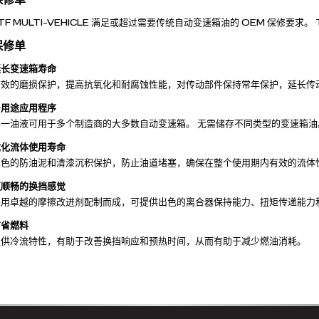
TF MULTI-VEHICLE 满足或超过需要传统自动变速箱油的 OEM 保修要
保修单
延长变速箱寿命
有效的磨损保护，提高抗氧化和耐腐蚀性能，对传动部件保持常年保护，延长传
多用途应用程序
单一油液可用于多个制造商的大多数自动变速箱。 无需储存不同类型的变速箱油
优化流体使用寿命
出色的防油泥和清漆沉积保护，防止油道堵塞，确保在整个使用期内有效的流体
更顺畅的换挡感觉
采用卓越的摩擦改进剂配制而成，可提供出色的离合器保持能力、扭矩传递能力
节省燃料
提供冷流特性，有助于改善换挡响应和预热时间，从而有助于减少燃油消耗。