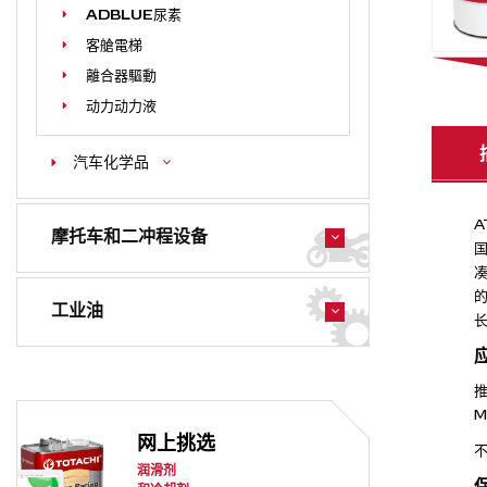
ADBLUE尿素
客艙電梯
離合器驅動
动力动力液
汽车化学品
A
摩托车和二冲程设备
的
工业油
推
网上挑选
不
润滑剂