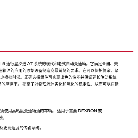
4 和 5 速行星步进 AT 系统的现代和老式自动变速箱。它满足亚洲、美
速箱油的应用的原始设备制造商最苛刻的要求。它可以保护复杂、紧
减少换挡时滞。正确选择组件可实现出色的性能并保证延长传动系统
扭矩所需的摩擦率。 提高了对物理流体劣化和氧化的稳定性，从而可以在延
须使用高粘度变速箱油的车辆。 适用于需要 DEXRON 或
统。
6 速及更高速度的传输系统。