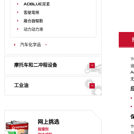
ADBLUE尿素
客艙電梯
離合器驅動
动力动力液
汽车化学品
T
摩托车和二冲程设备
设
A
工业油
网上挑选
T
润滑剂
T