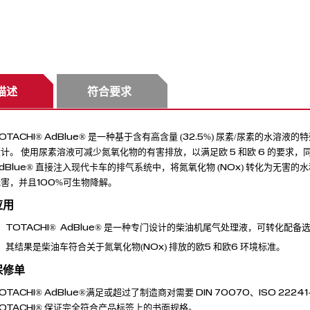
描述
符合要求
OTACHI® AdBlue® 是一种基于含有高含量 (32.5%) 尿素/尿素的水
计。 使用尿素溶液可减少氮氧化物的有害排放，以满足欧 5 和欧 6 的要求，
dBlue® 直接注入现代卡车的排气系统中，将氮氧化物 (NOx) 转化为无
无害，并且100%可生物降解。
应用
TOTACHI® AdBlue® 是一种专门设计的柴油机尾气处理液，可转化配备
其结果是柴油车符合关于氮氧化物(NOx) 排放的欧5 和欧6 环境标准。
保修单
OTACHI® AdBlue®满足或超过了制造商对需要 DIN 70070、ISO 2224
OTACHI® 保证完全符合产品标签上的书面规格。