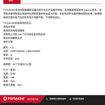
描述
TOTACHI 电池在配备最新设备的现代化生产设施中制造，采用膨胀金属技术 Ca/Ca 技术。 这
项技术使得制造出性能特征得到改善的电池成为可能，这些电池符合最严格的国际标准，能够确
保现代高科技汽车的所有电子电路平稳、不间断地运行。
TOTACHI充电电池的优点：
增加比电容
高效的充电电流接收
自制造之日起 24 个月内保证发动机启动
稳定的电解质水平
维护方便
编号：L2
名称：CMF55559 / CMF55565
类型：A
外壳安装：B13
保修期：12个月或5万公里。
尺寸（毫米）：
长度：242
宽度：174
身高：190
带端子高度：190
润滑剂和冷却剂的选择
汽车配件的选择