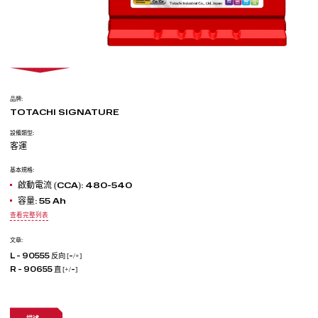
品牌:
TOTACHI SIGNATURE
設備類型:
客運
基本規格:
啟動電流 (ССА): 480-540
容量: 55 Ah
查看完整列表
文章:
L - 90555 反向 [-/+]
R - 90655 直 [+/-]