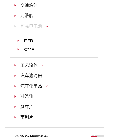
变速箱油
润滑脂
可充电电池
EFB
CMF
工艺流体
汽车滤清器
汽车化学品
冲洗油
刹车片
雨刮片