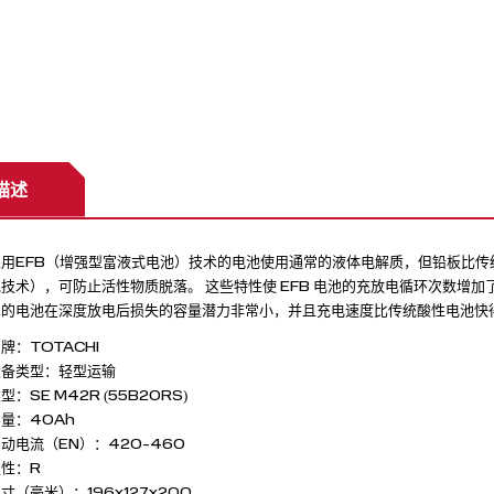
描述
采用EFB（增强型富液式电池）技术的电池使用通常的液体电解质，但铅板比传
技术），可防止活性物质脱落。 这些特性使 EFB 电池的充放电循环次数增加
术的电池在深度放电后损失的容量潜力非常小，并且充电速度比传统酸性电池快
牌：TOTACHI
设备类型：轻型运输
型：SE M42R (55B20RS)
量：40Ah
动电流（EN）：420-460
极性：R
寸（毫米）：196x127x200