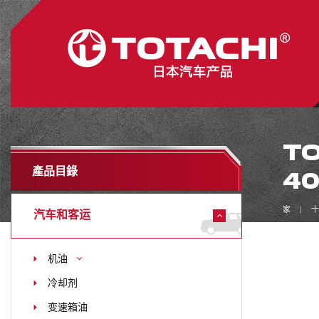
TO
產品目錄
40
家
十
汽车和客运
机油
冷却剂
变速箱油