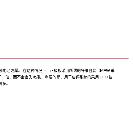
统电池更厚。 在这种情况下，正极板采用所谓的纤维包装（MFW 羊
了一倍，而不会丧失功能。 重要的是，用于启停系统的采用 EFB 技
得多。