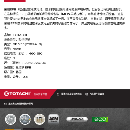
采用EFB（增强型富液式电池）技术的电池使用通常的液体电解质，但铅板比传统电池更厚。
在这种情况下，正极板采用所谓的纤维包装（MFW 羊毛技术），可防止活性物质脱落。 这些
特性使 EFB 电池的充放电循环次数增加了一倍，而不会丧失功能。 重要的是，用于启停系统的
采用 EFB 技术的电池在深度放电后损失的容量潜力非常小，并且充电速度比传统酸性电池快得
多。
品牌：TOTACHI
设备类型：轻型运输
类型：SE N55 (70B24LS)
容量：45Ah
启动电流（EN）：460-510
极性：R
尺寸（毫米）：234х127х200
适用性：免维护 EFB
原产国：韩国
重量，公斤：12.6
润滑剂和冷却剂的选择
汽车配件的选择
选择类似的润滑剂和冷却剂