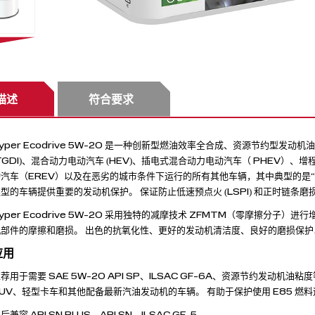
描述
符合要求
yper Ecodrive 5W-20 是一种创新型燃油效率全合成、资源节约型
TGDI)、混合动力电动汽车 (HEV)、插电式混合动力电动汽车（ PHEV）
汽车（EREV）以及在恶劣的城市条件下运行的所有其他车辆，其中典型的是“停
型的车辆提供重要的发动机保护。 保证防止低速预点火 (LSPI) 和正时链条磨
yper Ecodrive 5W-20 采用独特的减摩技术 ZFMTM（零摩擦分
机部件的摩擦和磨损。 出色的抗氧化性、更好的发动机清洁度、良好的磨损保
应用
荐用于需要 SAE 5W-20 API SP、ILSAC GF-6A、资源节约发动
UV、轻型卡车和其他配备最新汽油发动机的车辆。 有助于保护使用 E85 燃
后兼容 API SN PLUS、API SN、ILSAC GF-5。