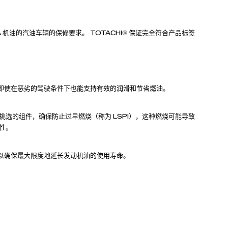
C GF-6A 机油的汽油车辆的保修要求。 TOTACHI® 保证完全符合产品标签
即使在恶劣的驾驶条件下也能支持有效的润滑和节省燃油。
选的组件，确保防止过早燃烧（称为 LSPI），这种燃烧可能导致
用性。
以确保最大限度地延长发动机油的使用寿命。