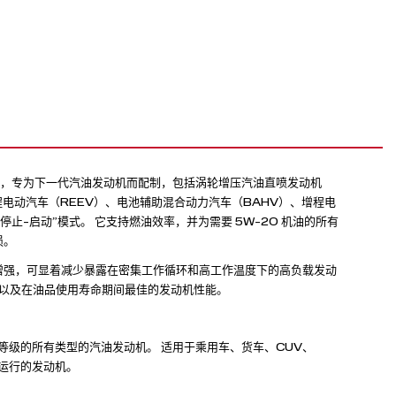
发动机油，专为下一代汽油发动机而配制，包括涡轮增压汽油直喷发动机
、增程电动汽车（REEV）、电池辅助混合动力汽车（BAHV）、增程电
止-启动”模式。 它支持燃油效率，并为需要 5W-20 机油的所有
损。
子）进行增强，可显着减少暴露在密集工作循环和高工作温度下的高负载发动
护以及在油品使用寿命期间最佳的发动机性能。
机油粘度等级的所有类型的汽油发动机。 适用于乘用车、货车、CUV、
料运行的发动机。