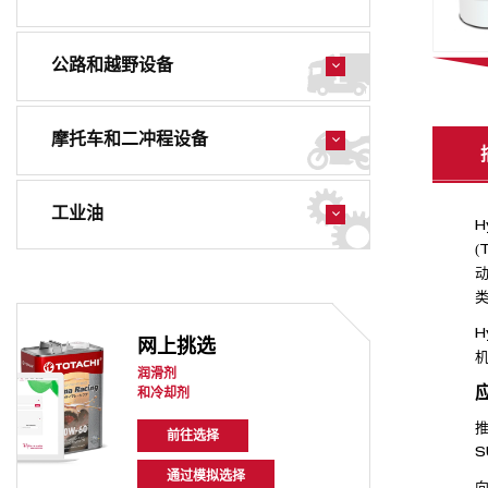
公路和越野设备
摩托车和二冲程设备
工业油
H
(
动
类
H
网上挑选
润滑剂
和冷却剂
推
前往选择
S
通过模拟选择
向