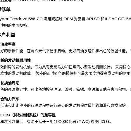
保修单
yper Ecodrive 5W-20 满足或超过 OEM 对需要 API SP 和 ILSA
上注明的书面规格。
客户利益
燃油效率高
良好的摩擦性能，在寒冷天气下易于启动，更好的油泵送性和出色的低温性能，
卓越的发动机耐用性
长效耐用的发动机油，专为具有更高马力和扭矩的小型发动机而设计。 采用精心挑
灾难性的发动机故障。 额外的正时链条磨损保护可最大限度地提高发动机的耐
延长换油周期
出色的高温稳定性，可出色地控制油泥、漆膜、铁锈、腐蚀和其他有害沉积物，
混合动力汽车
为低速和走走停停的行驶过程中运行较少的发动机提供最佳的润滑和磨损保护。
与ECS（排放控制系统）的兼容性
和灰分含量低，有助于延长三组分催化转化器 (TWC) 的使用寿命。