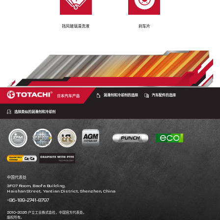
挡风玻璃清洗液
刹车片
润滑剂和冷却剂的选择
汽车配件的选择
选择类似的润滑剂和冷却剂
中国代表处
3F07 Room, Baofa Building,
Haishan Street, Yantian District, Shenzhen, China
+86-189-2741-8797
2010-2026 户立工业株式会社，中国官方代表处。
版权所有。