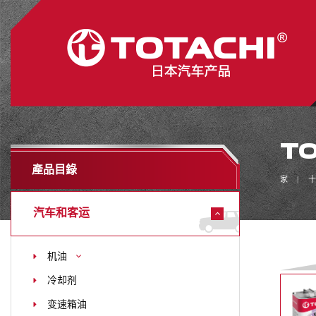
TO
產品目錄
家
十
汽车和客运
机油
冷却剂
变速箱油