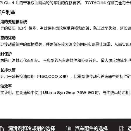
PI GL-4 油的带准双曲面齿轮的车轴的保修要求。 TOTACHI® 保证完全
客户利益
耐用的变速箱系统
优异的极压（EP）性能，有效保护齿轮免受磨损和点蚀，防止过早失效，延长
可靠的驱动
减少传动系统中的摩擦损失，并确保在较大温度范围内实现最佳润滑，从而实现
密封保护
专为防止油封老化而配制。 与典型的汽车密封件和垫圈兼容。 最大限度地减少
延长排水管
设计用于延长换油周期（450,000 公里），比重型终传动和差速器中的标准
燃油效率
实证明，在变速箱中使用 Ultima Syn Gear 75W-90 时，与传统齿轮
润滑剂和冷却剂的选择
汽车配件的选择