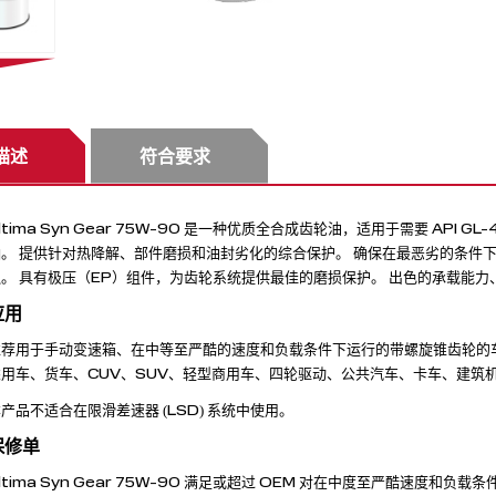
描述
符合要求
ltima Syn Gear 75W-90 是一种优质全合成齿轮油，适用于需要 AP
轴。 提供针对热降解、部件磨损和油封劣化的综合保护。 确保在最恶劣的条件
触。 具有极压（EP）组件，为齿轮系统提供最佳的磨损保护。 出色的承载能
应用
推荐用于手动变速箱、在中等至严酷的速度和负载条件下运行的带螺旋锥齿轮的
用车、货车、CUV、SUV、轻型商用车、四轮驱动、公共汽车、卡车、建筑机械、
产品不适合在限滑差速器 (LSD) 系统中使用。
保修单
ltima Syn Gear 75W-90 满足或超过 OEM 对在中度至严酷速